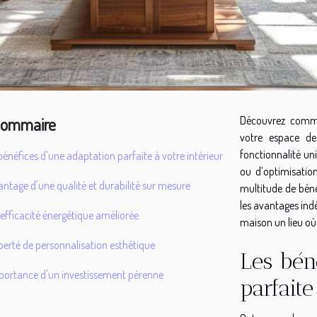
ommaire
Découvrez comme
votre espace de
fonctionnalité un
bénéfices d'une adaptation parfaite à votre intérieur
ou d’optimisation
antage d'une qualité et durabilité sur mesure
multitude de béné
les avantages ind
efficacité énergétique améliorée
maison un lieu où 
iberté de personnalisation esthétique
Les bén
portance d'un investissement pérenne
parfaite