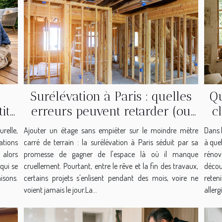
Surélévation à Paris : quelles
Qu
it
erreurs peuvent retarder (ou
c
bloquer) votre chantier ?
relle,
Ajouter un étage sans empiéter sur le moindre mètre
Dans l
sations
carré de terrain : la surélévation à Paris séduit par sa
à quel
 alors
promesse de gagner de l'espace là où il manque
rénov
 qui se
cruellement. Pourtant, entre le rêve et la fin des travaux,
décou
aisons.
certains projets s'enlisent pendant des mois, voire ne
reten
voient jamais le jour.La...
allergi