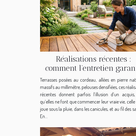
Réalisations récentes :
comment l’entretien garant
leur éclat dans le temps
Terrasses posées au cordeau, allées en pierre natu
massifs au millimètre, pelouses densifiées, ces réali
récentes donnent parfois l’illusion d’un acquis,
qu’elles ne font que commencer leur vraie vie, celle
joue sous la pluie, dans les canicules, et au fil des s
En...