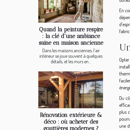
En con
dépen
d'esp
Quand la peinture respire
fabric
: la clé d'une ambiance
saine en maison ancienne
Un
Dans les maisons anciennes, l’air
intérieur se joue souvent à quelques
Opter
détails, et les murs en...
insta
therm
facil
énergé
Du cô
effica
plus 
Rénovation extérieure &
pourr
déco : où acheter des
une d
gouttières modernes ?