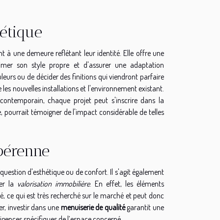
hétique
 à une demeure reflétant leur identité. Elle offre une
rimer son style propre et d'assurer une adaptation
ouleurs ou de décider des finitions qui viendront parfaire
 les nouvelles installations et l'environnement existant.
contemporain, chaque projet peut s'inscrire dans la
e, pourrait témoigner de l'impact considérable de telles
pérenne
estion d'esthétique ou de confort. Il s'agit également
cer la
valorisation immobilière
. En effet, les éléments
é, ce qui est très recherché sur le marché et peut donc
ier, investir dans une
menuiserie de qualité
garantit une
xigences spécifiques de l’espace concerné.