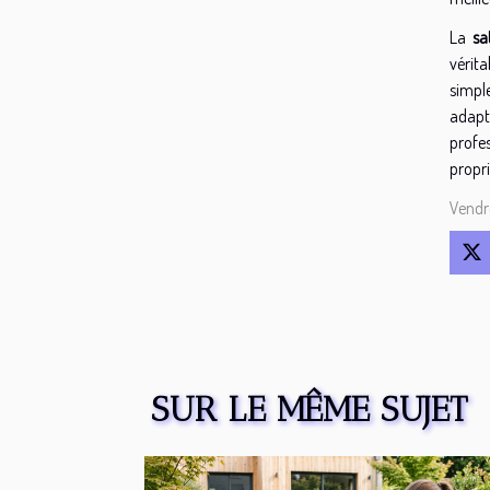
La
sa
vérita
simpl
adapt
profes
propri
Vendr
SUR LE MÊME SUJET