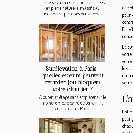
Terrasses posées au cordeau, allées
de co
en pierre naturelle, massifs au
millimètre, pelouses densifiées...
pour 
contra
En ef
conce
De sur
votre 
votre 
Surélévation à Paris :
le val
quelles erreurs peuvent
d'int
retarder (ou bloquer)
votre 
votre chantier ?
L'
Ajouter un étage sans empiéter sur le
moindre mètre carré de terrain : la
surélévation à Paris...
Opter
pour 
chaqu
durabi