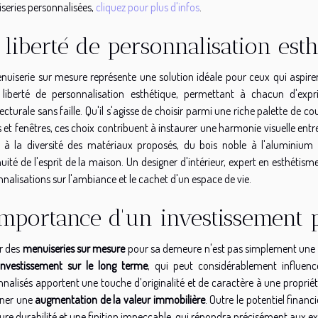
series personnalisées,
cliquez pour plus d'infos
.
 liberté de personnalisation est
nuiserie sur mesure représente une solution idéale pour ceux qui aspirent
 liberté de personnalisation esthétique, permettant à chacun d'exp
ecturale sans faille. Qu'il s'agisse de choisir parmi une riche palette de c
 et fenêtres, ces choix contribuent à instaurer une harmonie visuelle entre
 à la diversité des matériaux proposés, du bois noble à l'aluminium 
uité de l'esprit de la maison. Un designer d'intérieur, expert en esthétism
nalisations sur l'ambiance et le cachet d'un espace de vie.
importance d'un investissement 
ir des
menuiseries sur mesure
pour sa demeure n'est pas simplement une qu
investissement sur le long terme
, qui peut considérablement influen
nalisés apportent une touche d’originalité et de caractère à une propriét
îner une
augmentation de la valeur immobilière
. Outre le potentiel financ
ure durabilité et une finition impeccable, qui répondra précisément aux e