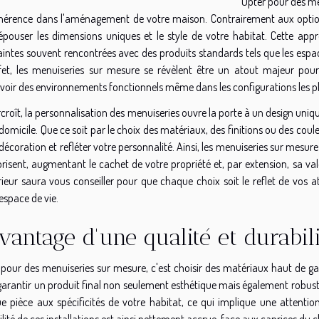
Opter pour des m
hérence dans l'aménagement de votre maison. Contrairement aux option
épouser les dimensions uniques et le style de votre habitat. Cette appr
intes souvent rencontrées avec des produits standards tels que les espace
fet, les menuiseries sur mesure se révèlent être un atout majeur pour
voir des environnements fonctionnels même dans les configurations les p
croît, la personnalisation des menuiseries ouvre la porte à un design uniq
domicile. Que ce soit par le choix des matériaux, des finitions ou des co
décoration et refléter votre personnalité. Ainsi, les menuiseries sur mesure 
orisent, augmentant le cachet de votre propriété et, par extension, sa v
érieur saura vous conseiller pour que chaque choix soit le reflet de vo
espace de vie.
avantage d'une qualité et durabil
 pour des menuiseries sur mesure, c'est choisir des matériaux haut de ga
garantir un produit final non seulement esthétique mais également robuste
e pièce aux spécificités de votre habitat, ce qui implique une attention
lité de ces installations est ainsi nettement accrue, face aux caprices du c