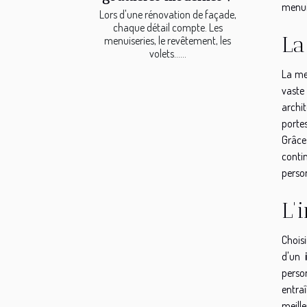
menui
Lors d'une rénovation de façade,
chaque détail compte. Les
La
menuiseries, le revêtement, les
volets…...
La me
vaste
archit
portes
Grâce
contin
person
L'
Chois
d'un
person
entra
meille