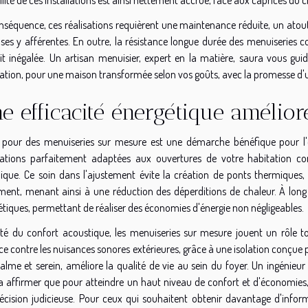
séquence, ces réalisations requièrent une maintenance réduite, un atout sig
ses y afférentes. En outre, la résistance longue durée des menuiseries 
rit inégalée. Un artisan menuisier, expert en la matière, saura vous gu
ation, pour une maison transformée selon vos goûts, avec la promesse d'un
e efficacité énergétique amélior
 pour des menuiseries sur mesure est une démarche bénéfique pour l'ef
llations parfaitement adaptées aux ouvertures de votre habitation con
ique. Ce soin dans l'ajustement évite la création de ponts thermiques,
ement, menant ainsi à une réduction des déperditions de chaleur. À long
tiques, permettant de réaliser des économies d'énergie non négligeables.
té du confort acoustique, les menuiseries sur mesure jouent un rôle to
ce contre les nuisances sonores extérieures, grâce à une isolation conçue
calme et serein, améliore la qualité de vie au sein du foyer. Un ingénie
a affirmer que pour atteindre un haut niveau de confort et d'économies,
écision judicieuse. Pour ceux qui souhaitent obtenir davantage d'infor