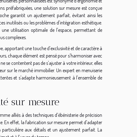
enuiseries personnalisées est synonyme d'ergonomie et
s préfabriquées, une solution sur mesure est conçue
oche garantit un ajustement parfait, évitant ainsi les
s inutilisés ou les problèmes d'intégration esthétique.
 une utilisation optimale de l'espace, permettant de
lus complexes.
ue, apportant une touche d'exclusivité et de caractère à
uleurs, chaque élément est pensé pour s'harmoniser avec
ne se contentent pas de s'ajuster à votre intérieur, elles
aleur sur le marché immobilier. Un expert en menuiserie
s attentes et s'adapte harmonieusement à l'ensemble de
ité sur mesure
mme alliés à des techniques d'ébénisterie de précision
. En effet, la fabrication sur mesure permet d'adapter
 particulière aux détails et un ajustement parfait. La
limat et à l'usure du temps.