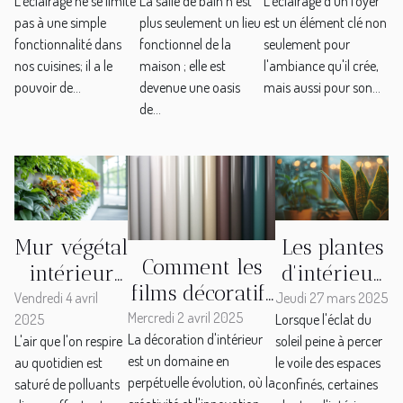
L'éclairage ne se limite
La salle de bain n'est
L'éclairage d'un foyer
transformer
accessoires
pour la
pas à une simple
plus seulement un lieu
est un élément clé non
l'ambiance
pour une
maison
fonctionnalité dans
fonctionnel de la
seulement pour
de votre
salle de bain
astuces pour
nos cuisines; il a le
maison ; elle est
l'ambiance qu'il crée,
cuisine
moderne
une
pouvoir de...
devenue une oasis
mais aussi pour son...
ambiance
de...
chaleureuse
et une
facture
allégée
Mur végétal
Les plantes
Comment les
intérieur
d'intérieur
films décoratifs
installation
nécessitant
Vendredi 4 avril
Jeudi 27 mars 2025
peuvent
Mercredi 2 avril 2025
2025
Lorsque l'éclat du
et entretien
peu de
La décoration d'intérieur
L'air que l'on respire
soleil peine à percer
métamorphoser
pour un air
lumière
est un domaine en
au quotidien est
le voile des espaces
votre intérieur
purifié
pour
perpétuelle évolution, où la
saturé de polluants
confinés, certaines