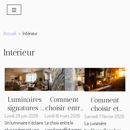
Accueil
Intérieur
Intérieur
Luminaires
Comment
Comment
signatures :
choisir entre
choisir et
comment
carrelage
Lundi 29 juin 2026
Lundi 16 mars 2026
utiliser
Samedi 7 février 2026
Un luminaire n’éclaire
Le choix entre le
La cuisinière
choisir sans
effet pierre
efficacement
plus seulement une
carrelage effet pierre