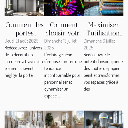
Comment les
Comment
Maximiser
portes
choisir votre
l'utilisation
affleurantes
design de
des restes de
Jeudi 21 août 2025
Dimanche 13 juillet
Dimanche 6 juillet
Redécouvrez l'univers
2025
2025
peuvent
néon pour
papier peint
de la décoration
L'éclairage néon
Redécouvrez le
transformer
une
dans des
intérieure à travers un
s'impose comme une
potentiel insoupçonné
l'esthétique
décoration
projets de
élément souvent
tendance
des chutes de papier
de votre
unique ?
décoration
négligé : la porte...
incontournable pour
peint et transformez
intérieur ?
personnaliser et
vos espaces grâce à
dynamiser un
des...
espace....