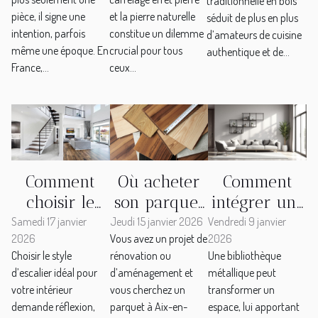
traditionnelle en bois
fausse note
et pierre
votre
pièce, il signe une
et la pierre naturelle
séduit de plus en plus
chez soi
naturelle ?
cuisinière
intention, parfois
constitue un dilemme
d’amateurs de cuisine
traditionnelle
même une époque. En
crucial pour tous
authentique et de...
France,...
ceux...
en bois ?
Comment
Où acheter
Comment
choisir le
son parquet
intégrer une
style
à Aix-en-
bibliothèque
Samedi 17 janvier
Jeudi 15 janvier 2026
Vendredi 9 janvier
2026
Vous avez un projet de
2026
d'escalier
Provence :
métallique
Choisir le style
rénovation ou
Une bibliothèque
idéal pour
les options
dans une
d’escalier idéal pour
d’aménagement et
métallique peut
votre
qui s'offrent
déco
votre intérieur
vous cherchez un
transformer un
intérieur ?
à vous
moderne ?
demande réflexion,
parquet à Aix-en-
espace, lui apportant