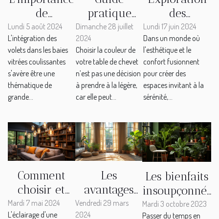
de
pratique
des
l'intégration
pour choisir
tendances
Lundi 5 août 2024
Dimanche 28 juillet
Lundi 17 juin 2024
L'intégration des
2024
Dans un monde où
des volets
la couleur
actuelles en
volets dans les baies
Choisir la couleur de
l'esthétique et le
dans les
idéale de
décoration
vitrées coulissantes
votre table de chevet
confort fusionnent
baies vitrées
votre table
d'intérieur
s'avère être une
n’est pas une décision
pour créer des
coulissantes
de chevet
et
thématique de
à prendre à la légère,
espaces invitant à la
l'importance
grande...
car elle peut...
sérénité,...
de choisir les
bons
matériaux et
couleurs
Les
Comment
Les bienfaits
avantages
choisir et
insoupçonnés
écologiques
installer des
Vendredi 29 mars
des plantes
Mardi 7 mai 2024
Mardi 3 octobre 2023
2024
L'éclairage d'une
Passer du temps en
des rideaux
éclairages
d'intérieur