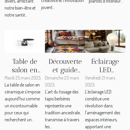
espaces
créativité et l'innovation
divers, affectant
plantes d'intérieur...
jouent...
sombres
notre bien-être et
notre santé...
Table de
Découverte
Éclairage
salon en
et guide
LED
céramique :
d'achat des
avantages et
Mardi 25 mars 2025
Dimanche 23 mars
Vendredi 21 mars
La table de salon en
2025
2025
un choix
tapis
choix pour
céramique s’impose
L'art du tissage des
L'éclairage LED
design et
berbères
une maison
aujourd’hui comme
tapis berbères
constitue une
résistant
traditionnels
moderne et
un incontournable
représente une
révolution dans
économe
pour ceux qui
tradition ancestrale,
l'aménagement des
recherchent un...
transmise à travers
espaces intérieurs,
les...
apportant une