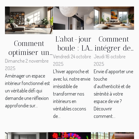
L'abat-jour
Comment
Comment
boule : LA
intégrer des
optimiser un
tendance
éléments
Vendredi 24 octobre
Jeudi 16 octobre
espace
Dimanche 2 novembre
2025
2025
déco de
naturels
2025
intérieur pour
L'hiver approche et
Envie d'apporter une
cette fin
dans votre
Aménager un espace
maximiser sa
avec lui, notre envie
touche
2025
déco
intérieur fonctionnel est
irrésistible de
d’authenticité et de
fonctionnalité?
un véritable défi qui
intérieure ?
transformer nos
sérénité à votre
demande une réflexion
intérieurs en
espace de vie ?
approfondie sur...
véritables cocons
Découvrir
de...
comment...