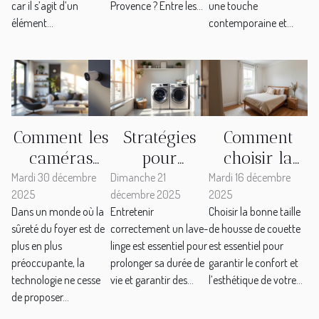
car il s’agit d’un
Provence ? Entre les...
une touche
élément...
contemporaine et...
Comment les
Stratégies
Comment
caméras
pour
choisir la
discrètes
optimiser la
bonne taille
Mardi 30 décembre
Dimanche 21
Mardi 16 décembre
2025
décembre 2025
2025
améliorent-
durée de vie
de housse de
Dans un monde où la
Entretenir
Choisir la bonne taille
elles la
de votre
couette pour
sûreté du foyer est de
correctement un lave-
de housse de couette
sécurité
lave-linge
votre lit ?
plus en plus
linge est essentiel pour
est essentiel pour
domestique
préoccupante, la
prolonger sa durée de
garantir le confort et
?
technologie ne cesse
vie et garantir des...
l’esthétique de votre...
de proposer...