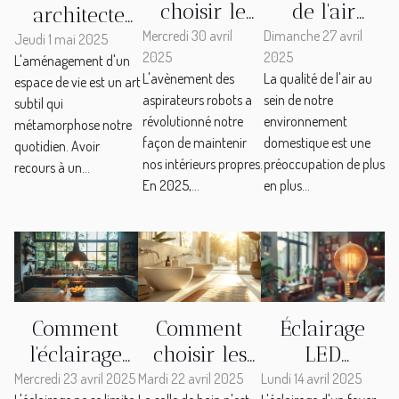
choisir le
de l'air
architecte
meilleur
intérieur
Mercredi 30 avril
Dimanche 27 avril
d'intérieur
Jeudi 1 mai 2025
2025
2025
modèle
plantes et
L'aménagement d'un
peut
L'avènement des
La qualité de l'air au
espace de vie est un art
d'aspirateur
dispositifs
révolutionner
aspirateurs robots a
sein de notre
subtil qui
robot en
efficaces
votre espace
révolutionné notre
environnement
métamorphose notre
2025
pour une
de vie
façon de maintenir
domestique est une
quotidien. Avoir
maison saine
nos intérieurs propres.
préoccupation de plus
recours à un...
En 2025,...
en plus...
Comment
Comment
Éclairage
l'éclairage
choisir les
LED
peut
meubles et
économique
Mercredi 23 avril 2025
Mardi 22 avril 2025
Lundi 14 avril 2025