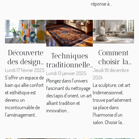
réponse à...
Découverte
Comment
Techniques
des designs
choisir la
traditionnelles
uniques de
sculpture
Lundi 17 février 2025
Jeudi 19 décembre
et modernes
Lundi 13 janvier 2025
S'offrir un espace de
2024
rideaux de
parfaite
Plongez dans l'univers
pour le
bain qui allie confort
La sculpture, cet art
douche
pour votre
fascinant du nettoyage
nettoyage de
et esthétique est
tridimensionnel,
des tapis d'orient, un art
pour
salon
tapis d'orient
devenu un
trouve parfaitement
alliant tradition et
moderniser
incontournable de
sa place dans
innovation....
votre bain
l'aménagement...
l'harmonie d'un
salon. Choisir la...