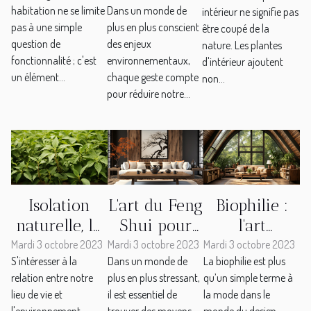
Dans un monde de
habitation ne se limite
intérieur ne signifie pas
en toile de
efficaces
plus en plus conscient
pas à une simple
être coupé de la
jute pour
pour chaque
des enjeux
question de
nature. Les plantes
une maison
pièce de la
environnementaux,
fonctionnalité ; c'est
d'intérieur ajoutent
durable
maison
chaque geste compte
un élément...
non...
pour réduire notre...
Isolation
L'art du Feng
Biophilie :
naturelle, la
Shui pour
l'art
clé d'un
un intérieur
d'intégrer la
Mardi 3 octobre 2023
Mardi 3 octobre 2023
Mardi 3 octobre 2023
S'intéresser à la
Dans un monde de
La biophilie est plus
habitat sain
harmonieux
nature à
relation entre notre
plus en plus stressant,
qu’un simple terme à
et
votre déco
lieu de vie et
il est essentiel de
la mode dans le
écologique