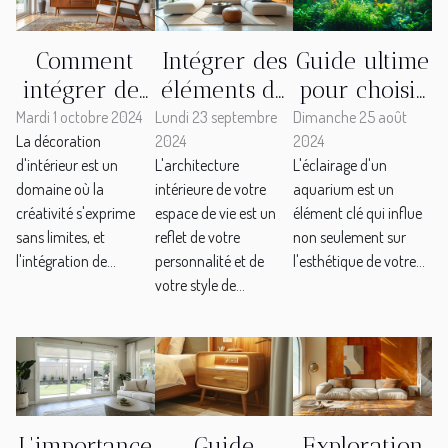
Comment
Intégrer des
Guide ultime
intégrer des
éléments de
pour choisir
meubles
design
l'éclairage
Mardi 1 octobre 2024
Lundi 23 septembre
Dimanche 25 août
La décoration
2024
2024
vintage dans
moderne
idéal pour
d'intérieur est un
L'architecture
L'éclairage d'un
une
lors de la
votre
domaine où la
intérieure de votre
aquarium est un
décoration
refonte de
aquarium
créativité s'exprime
espace de vie est un
élément clé qui influe
moderne
l'intérieur de
sans limites, et
reflet de votre
non seulement sur
votre
l'intégration de...
personnalité et de
l'esthétique de votre...
votre style de...
appartement
L'importance
Guide
Exploration