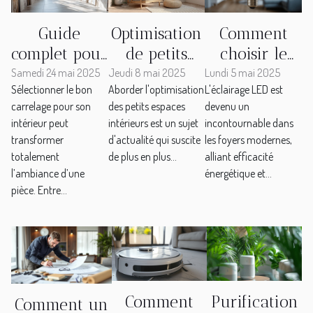
Guide
Optimisation
Comment
complet pour
de petits
choisir le
choisir le
espaces
meilleur
Samedi 24 mai 2025
Jeudi 8 mai 2025
Lundi 5 mai 2025
Sélectionner le bon
Aborder l'optimisation
L'éclairage LED est
carrelage
intérieurs
système
carrelage pour son
des petits espaces
devenu un
adapté à
comment
d'éclairage
intérieur peut
intérieurs est un sujet
incontournable dans
votre
créer une
LED
transformer
d'actualité qui suscite
les foyers modernes,
intérieur
ambiance
économique
totalement
de plus en plus...
alliant efficacité
spacieuse
pour votre
l’ambiance d’une
énergétique et...
pièce. Entre...
maison
critères et
astuces
Comment
Purification
Comment un