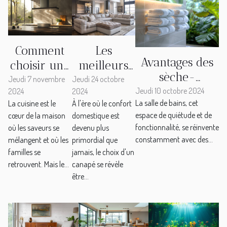
Comment
Les
Avantages des
choisir une
meilleurs
sèche-
hotte de
types de
Jeudi 7 novembre
Jeudi 24 octobre
serviettes
Jeudi 10 octobre 2024
2024
2024
cuisine
canapés
La salle de bains, cet
La cuisine est le
À l'ère où le confort
électriques
silencieuse
pour un
espace de quiétude et de
cœur de la maison
domestique est
dans les salles
pour
confort
fonctionnalité, se réinvente
où les saveurs se
devenu plus
de bains
améliorer
optimal
constamment avec des...
mélangent et où les
primordial que
contemporaines
votre
familles se
jamais, le choix d'un
retrouvent. Mais le...
canapé se révèle
confort
être...