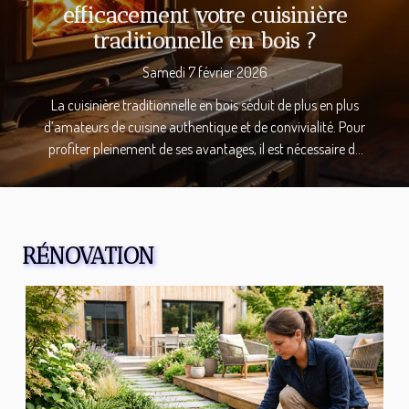
efficacement votre cuisinière
traditionnelle en bois ?
Samedi 7 février 2026
La cuisinière traditionnelle en bois séduit de plus en plus
d’amateurs de cuisine authentique et de convivialité. Pour
profiter pleinement de ses avantages, il est nécessaire de
bien la choisir et d’apprendre à l’utiliser avec efficacité.
Découvrez les conseils incontournables pour transformer
votre expérience culinaire et optimiser votre utilisation au
quotidien. Comprendre les différents modèles La
RÉNOVATION
cuisinière bois se décline en plusieurs modèles, chacun
répondant à des attentes spécifiques en termes de
performance et de fonctionnalité. Parmi les grandes
familles, on distingue les cuisinières à foyer ouvert,
appréciées pour leur ambiance chaleureuse mais moins
performantes, et les modèles à foyer fermé qui intègrent
une chambre de combustion optimisée pour un meilleur