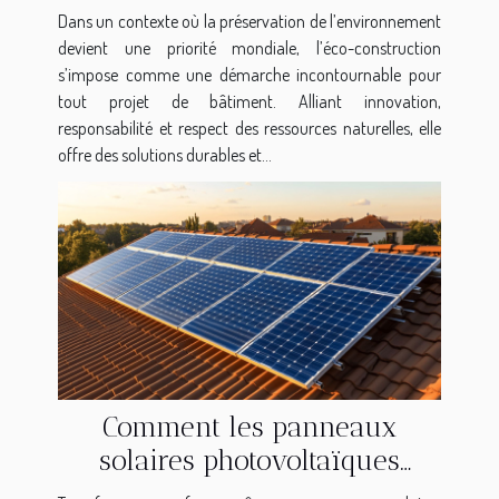
votre projet de bâtiment
Dans un contexte où la préservation de l’environnement
devient une priorité mondiale, l’éco-construction
s’impose comme une démarche incontournable pour
tout projet de bâtiment. Alliant innovation,
responsabilité et respect des ressources naturelles, elle
offre des solutions durables et...
Comment les panneaux
solaires photovoltaïques
transforment-ils votre foyer ?