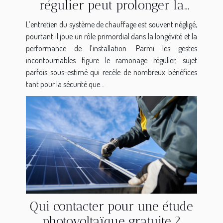
régulier peut prolonger la
durée de vie de votre
L’entretien du système de chauffage est souvent négligé,
installation de chauffage ?
pourtant il joue un rôle primordial dans la longévité et la
performance de l’installation. Parmi les gestes
incontournables figure le ramonage régulier, sujet
parfois sous-estimé qui recèle de nombreux bénéfices
tant pour la sécurité que...
Qui contacter pour une étude
photovoltaïque gratuite ?