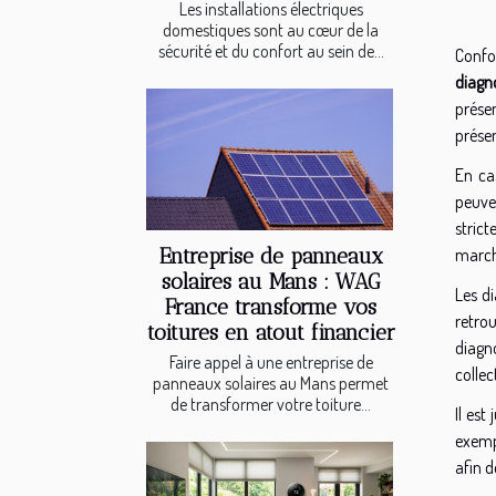
Les installations électriques
domestiques sont au cœur de la
sécurité et du confort au sein de...
Confor
diagn
présen
présen
En ca
peuve
stric
Entreprise de panneaux
march
solaires au Mans : WAG
Les di
France transforme vos
retrou
toitures en atout financier
diagno
Faire appel à une entreprise de
collec
panneaux solaires au Mans permet
de transformer votre toiture...
Il est
exempl
afin d