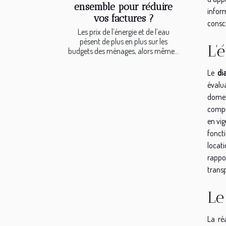
ensemble pour réduire
inform
vos factures ?
consci
Les prix de l’énergie et de l’eau
pèsent de plus en plus sur les
L'
budgets des ménages, alors même...
Le
di
évalu
domes
compr
en vig
fonct
locati
rappor
transp
Le
La ré