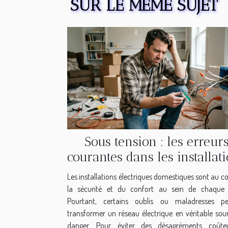
SUR LE MÊME SUJET
Sous tension : les erreur
courantes dans les installat
électriques domestiques
Les installations électriques domestiques sont au c
la sécurité et du confort au sein de chaque 
Pourtant, certains oublis ou maladresses pe
transformer un réseau électrique en véritable sou
danger. Pour éviter des désagréments coûte