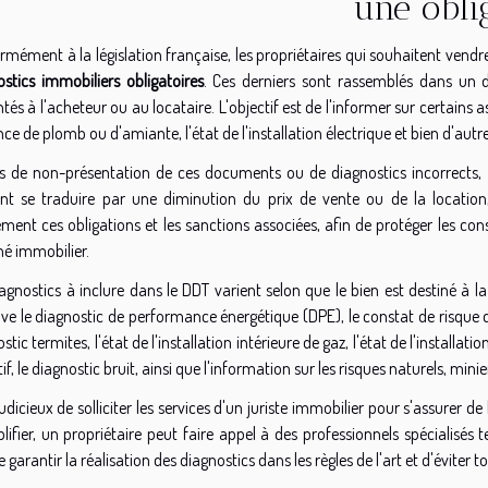
une obli
mément à la législation française, les propriétaires qui souhaitent vendr
ostics immobiliers obligatoires
. Ces derniers sont rassemblés dans un d
tés à l'acheteur ou au locataire. L'objectif est de l'informer sur certai
ce de plomb ou d'amiante, l'état de l'installation électrique et bien d'autr
s de non-présentation de ces documents ou de diagnostics incorrects, l
nt se traduire par une diminution du prix de vente ou de la location, 
tement ces obligations et les sanctions associées, afin de protéger les c
é immobilier.
agnostics à inclure dans le DDT varient selon que le bien est destiné à l
ve le diagnostic de performance énergétique (DPE), le constat de risque 
stic termites, l'état de l'installation intérieure de gaz, l'état de l'installa
tif, le diagnostic bruit, ainsi que l'information sur les risques naturels, mi
 judicieux de solliciter les services d'un juriste immobilier pour s'assurer d
ifier, un propriétaire peut faire appel à des professionnels spécialisés 
e garantir la réalisation des diagnostics dans les règles de l'art et d'éviter tou