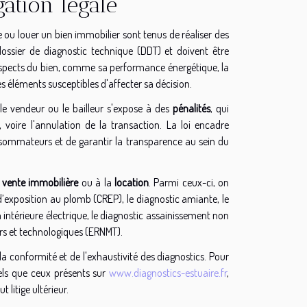
gation légale
e ou louer un bien immobilier sont tenus de réaliser des
ossier de diagnostic technique (DDT) et doivent être
ns aspects du bien, comme sa performance énergétique, la
es éléments susceptibles d'affecter sa décision.
e vendeur ou le bailleur s'expose à des
pénalités
, qui
voire l'annulation de la transaction. La loi encadre
onsommateurs et de garantir la transparence au sein du
a
vente immobilière
ou à la
location
. Parmi ceux-ci, on
d’exposition au plomb (CREP), le diagnostic amiante, le
tion intérieure électrique, le diagnostic assainissement non
niers et technologiques (ERNMT).
e la conformité et de l'exhaustivité des diagnostics. Pour
tels que ceux présents sur
www.diagnostics-estuaire.fr
,
t litige ultérieur.