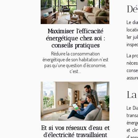
Dé
Le di
locati
Maximiser l'efficacité
1er ju
énergétique chez soi :
inspec
conseils pratiques
Réduire la consommation
La pr
énergétique de son habitation n’est
néces
pas qu’une question d’économie,
conser
c’est...
assure
La
Le Di
trans
énerg
Et si vos réseaux d’eau et
et cl
d’électricité travaillaient
d'app