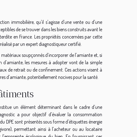
ion immobilière, qu'il s'agisse d'une vente ou d'une
ceptibles de se trouver dans les biens construits avant le
 interdite en France. Les propriétés concernées par cette
 réalisé par un expert diagnostiqueur certifié.
 matériaux soupçonnés d'incorporer de l'amiante et, si
on d'amiante, les mesures à adopter vont de la simple
vaux de retrait ou de confinement. Ces actions visent à
ibres d'amiante, potentiellement nocives pour la santé.
âtiments
stitue un élément déterminant dans le cadre d'une
diagnostic a pour objectif d'évaluer la consommation
 du DPE sont présentés sous forme d'étiquettes énergie
givore), permettant ainsi à l'acheteur ou au locataire
t l'empreinte écologique du bien. En fournissant ces