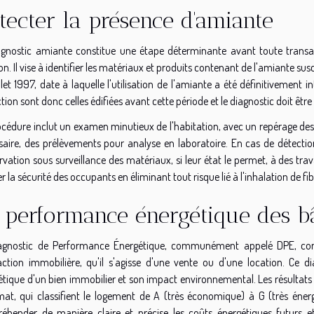
tecter la présence d'amiante
agnostic amiante constitue une étape déterminante avant toute transact
on. Il vise à identifier les matériaux et produits contenant de l'amiante sus
illet 1997, date à laquelle l'utilisation de l'amiante a été définitivement
tion sont donc celles édifiées avant cette période et le diagnostic doit être
océdure inclut un examen minutieux de l'habitation, avec un repérage des
saire, des prélèvements pour analyse en laboratoire. En cas de détecti
vation sous surveillance des matériaux, si leur état le permet, à des tra
r la sécurité des occupants en éliminant tout risque lié à l'inhalation de f
 performance énergétique des b
agnostic de Performance Énergétique, communément appelé DPE, con
action immobilière, qu'il s'agisse d'une vente ou d'une location. Ce 
étique d'un bien immobilier et son impact environnemental. Les résultats
imat, qui classifient le logement de A (très économique) à G (très éner
réhender de manière claire et précise les coûts énergétiques futurs e