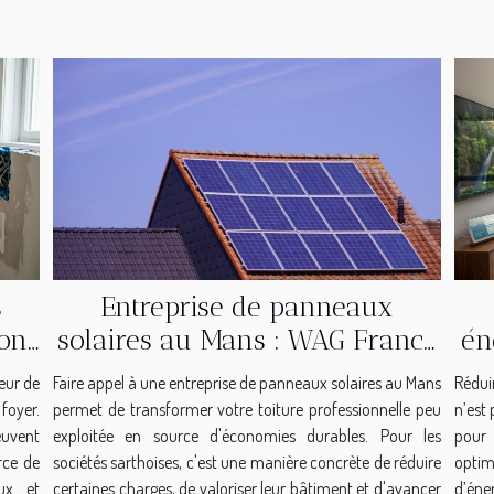
s
Entreprise de panneaux
ions
solaires au Mans : WAG France
én
transforme vos toitures en
œur de
Faire appel à une entreprise de panneaux solaires au Mans
Rédui
atout financier
foyer.
permet de transformer votre toiture professionnelle peu
n’est
uvent
exploitée en source d'économies durables. Pour les
pour 
rce de
sociétés sarthoises, c'est une manière concrète de réduire
optim
ux et
certaines charges, de valoriser leur bâtiment et d'avancer
d’éne