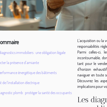
ommaire
L'acquisition ou la
responsabilités régl
Parmi celles-ci, l
diagnostics immobiliers : une obligation légale
incontournable, do
cter la présence d'amiante
tant pour le vende
d'horizon exhausti
erformance énergétique des bâtiments
naviguer en toute s
Découvrez les aspe
at de l'installation électrique
implications pour vo
iagnostic plomb : protéger la santé des occupants
Les diag