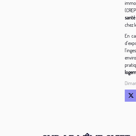
immob
(CREP)
santé
chez 
En ca
d'expo
l'ing
envir
prati
logem
Diman