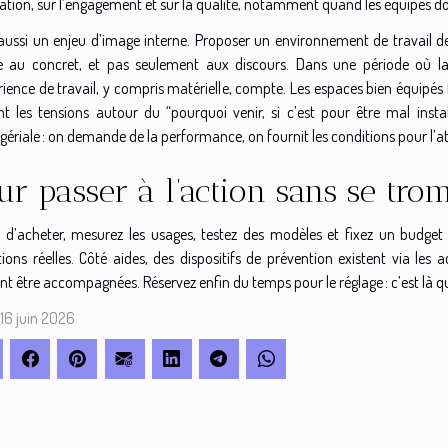
tion, sur l’engagement et sur la qualité, notamment quand les équipes doiv
 aussi un enjeu d’image interne. Proposer un environnement de travail de 
e au concret, et pas seulement aux discours. Dans une période où la g
rience de travail, y compris matérielle, compte. Les espaces bien équipés 
ent les tensions autour du “pourquoi venir, si c’est pour être mal inst
riale : on demande de la performance, on fournit les conditions pour l’at
ur passer à l’action sans se tro
 d’acheter, mesurez les usages, testez des modèles et fixez un budget 
ions réelles. Côté aides, des dispositifs de prévention existent via les
t être accompagnées. Réservez enfin du temps pour le réglage : c’est là que
 16 juin 2026