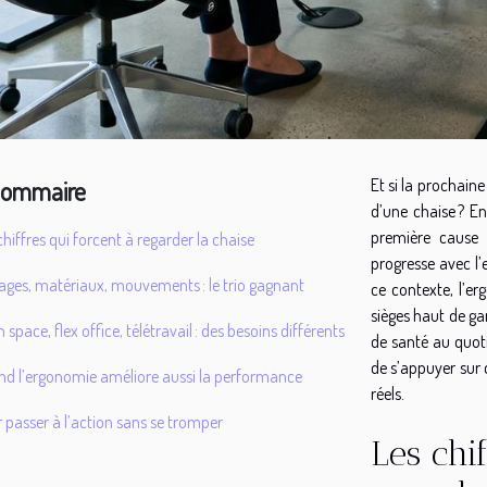
ommaire
Et si la prochaine
d’une chaise ? En
première cause d
chiffres qui forcent à regarder la chaise
progresse avec l’
ages, matériaux, mouvements : le trio gagnant
ce contexte, l’e
sièges haut de g
 space, flex office, télétravail : des besoins différents
de santé au quoti
de s’appuyer sur
d l’ergonomie améliore aussi la performance
réels.
 passer à l’action sans se tromper
Les chif