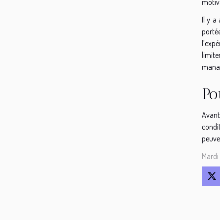
motiva
Il y a
porté
l’expé
limit
managé
Po
Avant
condit
peuven
Mardi