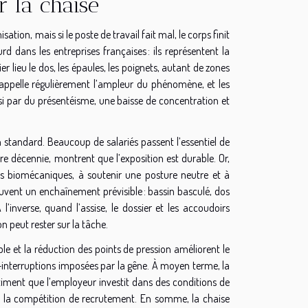
r la chaise
ation, mais si le poste de travail fait mal, le corps finit
d dans les entreprises françaises : ils représentent la
 lieu le dos, les épaules, les poignets, autant de zones
 rappelle régulièrement l’ampleur du phénomène, et les
ussi par du présentéisme, une baisse de concentration et
 standard. Beaucoup de salariés passent l’essentiel de
ère décennie, montrent que l’exposition est durable. Or,
ntes biomécaniques, à soutenir une posture neutre et à
uvent un enchaînement prévisible : bassin basculé, dos
 l’inverse, quand l’assise, le dossier et les accoudoirs
n peut rester sur la tâche.
ble et la réduction des points de pression améliorent le
o-interruptions imposées par la gêne. À moyen terme, la
entiment que l’employeur investit dans des conditions de
ns la compétition de recrutement. En somme, la chaise