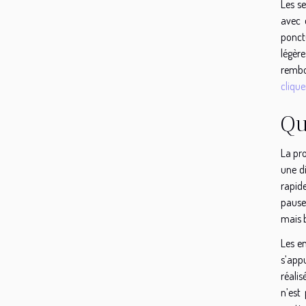
Les se
avec 
ponctu
légèr
rembo
clique
Qu
La pro
une d
rapide
pauses
mais b
Les e
s’app
réalis
n’est 