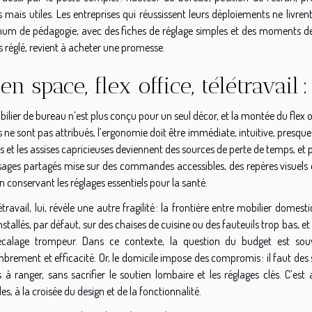
 mais utiles. Les entreprises qui réussissent leurs déploiements ne livre
um de pédagogie, avec des fiches de réglage simples et des moments de s
 réglé, revient à acheter une promesse.
en space, flex office, télétravail 
ilier de bureau n’est plus conçu pour un seul décor, et la montée du flex
 ne sont pas attribués, l’ergonomie doit être immédiate, intuitive, pres
 et les assises capricieuses deviennent des sources de perte de temps, et 
sages partagés mise sur des commandes accessibles, des repères visuels 
n conservant les réglages essentiels pour la santé.
étravail, lui, révèle une autre fragilité : la frontière entre mobilier dome
nstallés, par défaut, sur des chaises de cuisine ou des fauteuils trop bas, e
calage trompeur. Dans ce contexte, la question du budget est souven
rement et efficacité. Or, le domicile impose des compromis : il faut des 
s à ranger, sans sacrifier le soutien lombaire et les réglages clés. C’est 
es, à la croisée du design et de la fonctionnalité.