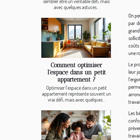
sembler être un véritable défi, mais
avec quelques astuces...
On peu
par di
grande
solli
coûts 
une ro
Le pr
Comment optimiser
l'espace dans un petit
leur j
appartement ?
l’erg
perme
Optimiser l'espace dans un petit
appartement représente souvent un
arrond
vrai défi, mais avec quelques...
travai
Les bé
confor
préven
trava