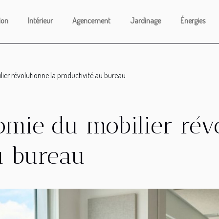
ion
Intérieur
Agencement
Jardinage
Énergies
ier révolutionne la productivité au bureau
mie du mobilier révo
u bureau