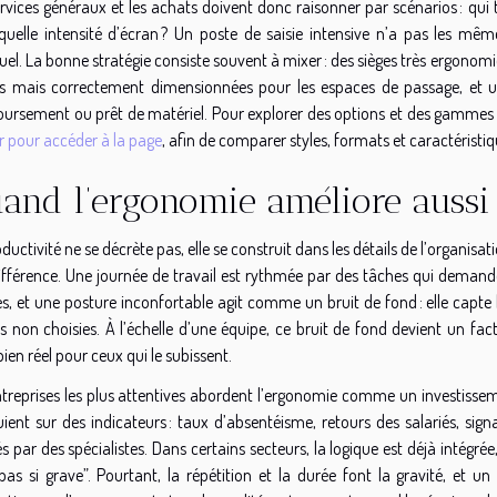
rvices généraux et les achats doivent donc raisonner par scénarios : qui 
quelle intensité d’écran ? Un poste de saisie intensive n’a pas les m
el. La bonne stratégie consiste souvent à mixer : des sièges très ergonomiq
es mais correctement dimensionnées pour les espaces de passage, et une 
ursement ou prêt de matériel. Pour explorer des options et des gammes o
r pour accéder à la page
, afin de comparer styles, formats et caractéristiq
and l’ergonomie améliore aussi
ductivité ne se décrète pas, elle se construit dans les détails de l’organisati
ifférence. Une journée de travail est rythmée par des tâches qui demanden
s, et une posture inconfortable agit comme un bruit de fond : elle capte l’
 non choisies. À l’échelle d’une équipe, ce bruit de fond devient un fact
ien réel pour ceux qui le subissent.
ntreprises les plus attentives abordent l’ergonomie comme un investisseme
uient sur des indicateurs : taux d’absentéisme, retours des salariés, si
és par des spécialistes. Dans certains secteurs, la logique est déjà intégrée,
pas si grave”. Pourtant, la répétition et la durée font la gravité, et un