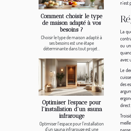
n’est 
Comment choisir le type
Ré
de maison adapté à vos
besoins ?
La qu
Choisir le type de maison adapté à
contra
ses besoins est une étape
ou un
déterminante dans tout projet...
quand 
avec u
Le de
cuiss
des es
argum
ergono
Optimiser l'espace pour
direct
l'installation d'un sauna
infrarouge
Troisi
meille
Optimiser l'espace pour l'installation
d'un sauna infrarouge est une
passe