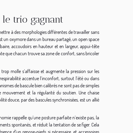
le trio gagnant
ttre à des morphologies différentes de travailler sans
xe est un oxymore dans un bureau partagé, un open space
baire, accoudoirs en hauteur et en largeur, appui-tête
mente que chacun trouve sa zone de confort, sans bricoler
trop molle s’affaisse et augmente la pression sur les
pirabilité accentue l’inconfort, surtout l’été ou dans
canismes de bascule bien calibrés ne sont pas de simples
 de mouvement et la régularité du soutien. Une chaise
lité douce, par des bascules synchronisées, est un allié
onomie rappelle qu’une posture parfaite n’existe pas, la
ments spontanés, et réduit la tentation de se figer. Cela
ésence d’un repose-pieds si nécessaire, et accessoires