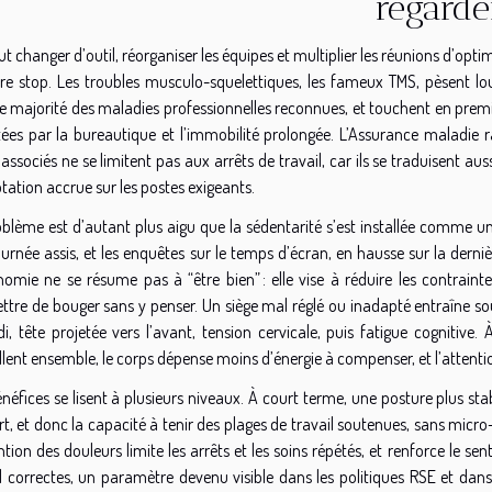
regarde
t changer d’outil, réorganiser les équipes et multiplier les réunions d’optimis
re stop. Les troubles musculo-squelettiques, les fameux TMS, pèsent lour
 majorité des maladies professionnelles reconnues, et touchent en premier
citées par la bureautique et l’immobilité prolongée. L’Assurance maladie
associés ne se limitent pas aux arrêts de travail, car ils se traduisent a
tation accrue sur les postes exigeants.
oblème est d’autant plus aigu que la sédentarité s’est installée comme un
ournée assis, et les enquêtes sur le temps d’écran, en hausse sur la derni
onomie ne se résume pas à “être bien” : elle vise à réduire les contrai
ttre de bouger sans y penser. Un siège mal réglé ou inadapté entraîne so
i, tête projetée vers l’avant, tension cervicale, puis fatigue cognitive. À
llent ensemble, le corps dépense moins d’énergie à compenser, et l’attentio
néfices se lisent à plusieurs niveaux. À court terme, une posture plus sta
t, et donc la capacité à tenir des plages de travail soutenues, sans micr
tion des douleurs limite les arrêts et les soins répétés, et renforce le s
il correctes, un paramètre devenu visible dans les politiques RSE et da