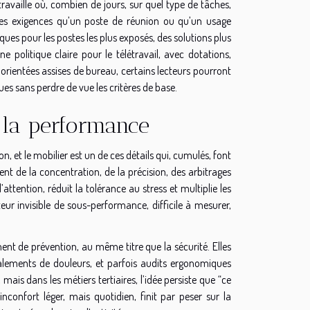
travaille où, combien de jours, sur quel type de tâches,
êmes exigences qu’un poste de réunion ou qu’un usage
ues pour les postes les plus exposés, des solutions plus
politique claire pour le télétravail, avec dotations,
rientées assises de bureau, certains lecteurs pourront
ues sans perdre de vue les critères de base.
 la performance
on, et le mobilier est un de ces détails qui, cumulés, font
t de la concentration, de la précision, des arbitrages
attention, réduit la tolérance au stress et multiplie les
eur invisible de sous-performance, difficile à mesurer,
nt de prévention, au même titre que la sécurité. Elles
gnalements de douleurs, et parfois audits ergonomiques
 mais dans les métiers tertiaires, l’idée persiste que “ce
 inconfort léger, mais quotidien, finit par peser sur la