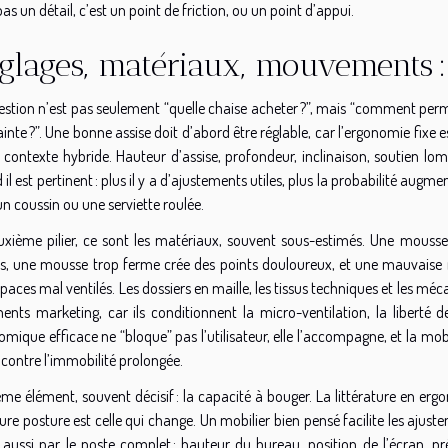
pas un détail, c’est un point de friction, ou un point d’appui.
glages, matériaux, mouvements : 
estion n’est pas seulement “quelle chaise acheter ?”, mais “comment perme
inte ?”. Une bonne assise doit d’abord être réglable, car l’ergonomie fi
 contexte hybride. Hauteur d’assise, profondeur, inclinaison, soutien lom
il est pertinent : plus il y a d’ajustements utiles, plus la probabilité aug
n coussin ou une serviette roulée.
uxième pilier, ce sont les matériaux, souvent sous-estimés. Une mousse 
es, une mousse trop ferme crée des points douloureux, et une mauvaise res
paces mal ventilés. Les dossiers en maille, les tissus techniques et les mé
ents marketing, car ils conditionnent la micro-ventilation, la liberté
mique efficace ne “bloque” pas l’utilisateur, elle l’accompagne, et la mobi
 contre l’immobilité prolongée.
ème élément, souvent décisif : la capacité à bouger. La littérature en erg
ure posture est celle qui change. Un mobilier bien pensé facilite les ajuste
 aussi par le poste complet : hauteur du bureau, position de l’écran, pr