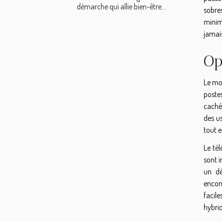
démarche qui allie bien-être...
sobres
minim
jamais
Op
Le mob
postes
cachés
des u
tout e
Le tél
sont i
un dé
encomb
facile
hybrid